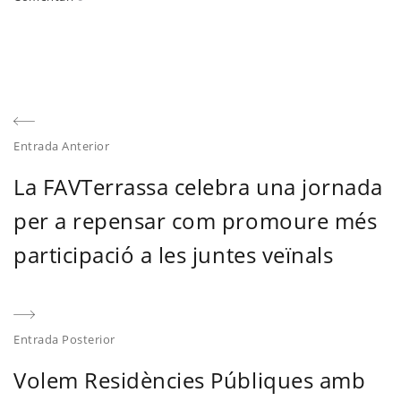
Post
Entrada Anterior
navigation
Previous
La FAVTerrassa celebra una jornada
post:
per a repensar com promoure més
participació a les juntes veïnals
Entrada Posterior
E
Volem Residències Públiques amb
P