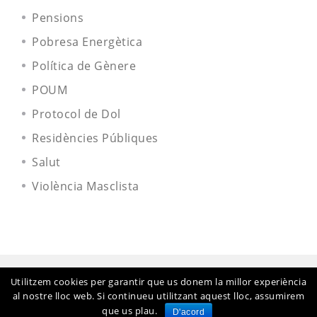
Pensions
Pobresa Energètica
Política de Gènere
POUM
Protocol de Dol
Residències Públiques
Salut
Violència Masclista
Utilitzem cookies per garantir que us donem la millor experiència
al nostre lloc web. Si continueu utilitzant aquest lloc, assumirem
que us plau.
D'acord